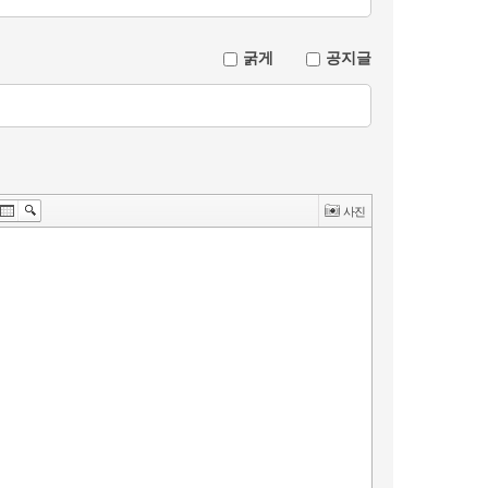
굵게
공지글