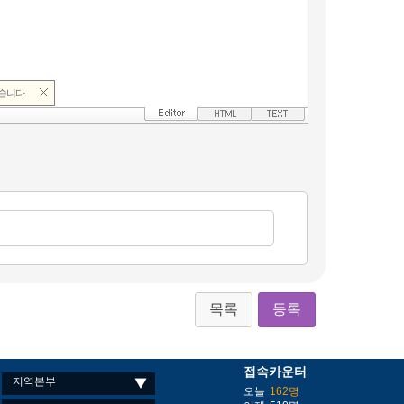
목록
등록
접속카운터
지역본부
오늘
162명